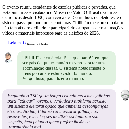
O evento reuniu estudantes de escolas públicas e privadas, que
testaram urnas e visitaram o Museu do Voto. O Brasil usa urnas
eletrônicas desde 1996, com cerca de 156 milhões de eleitores, e o
sistema passa por auditorias contínuas. “Pilili” remete ao som da urna,
não tem gênero definido e participará de campanhas em animações,
vídeos e materiais impressos para as eleições de 2026.
Leia mais
Revista Oeste
“PILILI” de cu é rola. Puta que pariu! Tem que
ser país de quinto mundo mesmo para ter uma
abominação dessas. O sistema notadamente o
mais porcaria e esburacado do mundo.
Vergonhoso, para dizer o mínimo.
Enquanto o TSE gasta tempo criando mascotes fofinhos
para “educar” jovens, o verdadeiro problema persiste:
um sistema eleitoral opaco que alimenta desconfianças
eternas. No fim, Pilili só vai mascarar falhas, não
resolvê-las, e as eleições de 2026 continuarão sob
suspeita, beneficiando quem prefere ilusões a
transparência real.