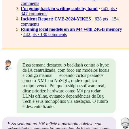
comments
I’m going back to writing code by hand
·
645 pts ·
347 comments
Incident Report: CVE-2024-YIKES
·
628 pts · 154
comments
Running local models on an M4 with 24GB memory
·
442 pts · 130 comments
Essa semana destacou o backlash contra o hype
de IA centralizada, com foco em modelos locais
e código manual — ecoando ciclos passados
como o XML ou NoSQL, onde o prático
sempre vence. Pra quem shippa software real,
dica: priorize hardware como M4 pra rodar
LLMs offline, evitando dependências de Big
Tech e seus monopólios via atestação. O futuro
é descentralizado.
Essa semana no HN reflete a paranoia coletiva com
privacidade e autonomia: attestation de hardware como