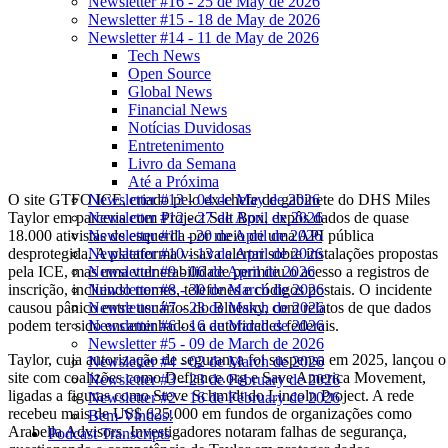
Newsletter #16 - 25 de May de 2026
Newsletter #15 - 18 de May de 2026
Newsletter #14 - 11 de May de 2026
Tech News
Open Source
Global News
Financial News
Notícias Duvidosas
Entretenimento
Livro da Semana
Até a Próxima
O site GTFO ICE, criado pelo ex-chefe de gabinete do DHS Miles
Newsletter #13 - 04 de May de 2026
Taylor em parceria com Project Salt Box, expôs dados de quase
Newsletter #12 - 27 de April de 2026
18.000 ativistas de esquerda por meio de uma API pública
Newsletter #11 - 20 de April de 2026
desprotegida. A plataforma visava alertar sobre instalações propostas
Newsletter #10 - 13 de April de 2026
pela ICE, mas uma vulnerabilidade permitiu o acesso a registros de
Newsletter #9 - 06 de April de 2026
inscrição, incluindo nomes, telefones e códigos postais. O incidente
Newsletter #8 - 30 de March de 2026
causou pânico entre usuários do Bluesky, com relatos de que dados
Newsletter #7 - 23 de March de 2026
podem ter sido encaminhados a autoridades federais.
Newsletter #6 - 16 de March de 2026
Newsletter #5 - 09 de March de 2026
Taylor, cuja autorização de segurança foi suspensa em 2025, lançou o
Newsletter #4 - 02 de March de 2026
site com coalizões como Defiance.org e Save America Movement,
Newsletter #3 - 23 de February de 2026
ligadas a figuras como Steve Schmidt do Lincoln Project. A rede
Newsletter #2 - 16 de February de 2026
recebeu mais de US$ 625.000 em fundos de organizações como
Bem-Vindos!
Arabella Advisors. Investigadores notaram falhas de segurança,
Podcast Transcripts