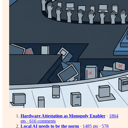
Hardware Attestation as Monopoly Enabler
·
1864
pts · 616 comments
Local AI needs to be the norm
·
1485 pts · 578