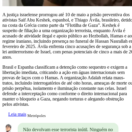
A justiça israelense prorrogou até 10 de maio a prisão preventiva dos
ativistas Saif Abu Keshek, espanhol, e Thiago Ávila, brasileiro, detid
na costa da Grécia como parte da “Flotilha de Gaza”. Keshek é
suspeito de filiação a uma organização terrorista, enquanto Ávila é
acusado de atividade ilegal e apoio público ao Hezbollah, Hamas e ao
regime iraniano, incluindo presença no funeral de Hassan Nasrallah 
fevereiro de 2025. Ávila enfrenta cinco acusações de segurança sob a
lei antiterrorismo de Israel, com penas potenciais de cinco a mais de 2
anos.
Brasil e Espanha classificam a detenção como sequestro e exigem a
libertação imediata, criticando a ação em águas internacionais sem
provas de laços com o Hamas. A organização Adalah relata maus-
tratos, incluindo interrogatórios de até oito horas, ameaças de morte o
prisão perpétua, isolamento e iluminação constante nas celas. Israel
defende a interceptação como conforme o direito internacional para
manter o bloqueio a Gaza, negando torturas e alegando obstrução
pelos ativistas.
Leia mais
Metrópoles
Não devolvam esse terrorista inútil. Ninguém no