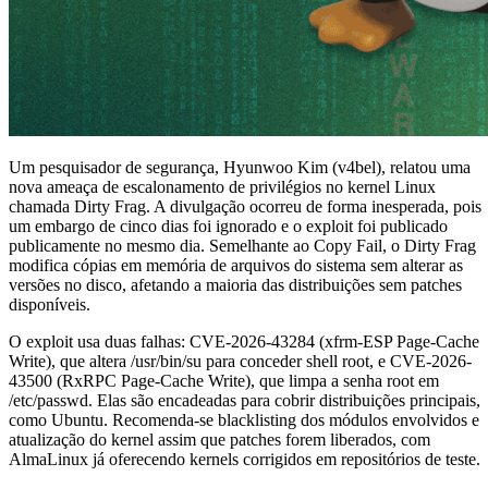
Um pesquisador de segurança, Hyunwoo Kim (v4bel), relatou uma
nova ameaça de escalonamento de privilégios no kernel Linux
chamada Dirty Frag. A divulgação ocorreu de forma inesperada, pois
um embargo de cinco dias foi ignorado e o exploit foi publicado
publicamente no mesmo dia. Semelhante ao Copy Fail, o Dirty Frag
modifica cópias em memória de arquivos do sistema sem alterar as
versões no disco, afetando a maioria das distribuições sem patches
disponíveis.
O exploit usa duas falhas: CVE-2026-43284 (xfrm-ESP Page-Cache
Write), que altera /usr/bin/su para conceder shell root, e CVE-2026-
43500 (RxRPC Page-Cache Write), que limpa a senha root em
/etc/passwd. Elas são encadeadas para cobrir distribuições principais,
como Ubuntu. Recomenda-se blacklisting dos módulos envolvidos e
atualização do kernel assim que patches forem liberados, com
AlmaLinux já oferecendo kernels corrigidos em repositórios de teste.