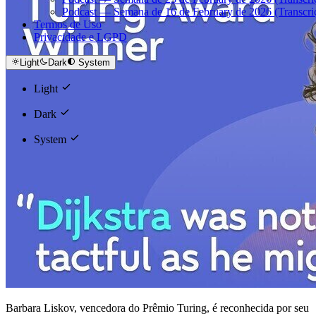
Podcast — Semana de 16 de February de 2026 (Transcri
Termos de Uso
Privacidade e LGPD
Light
Dark
System
Light
Dark
System
Barbara Liskov, vencedora do Prêmio Turing, é reconhecida por seu