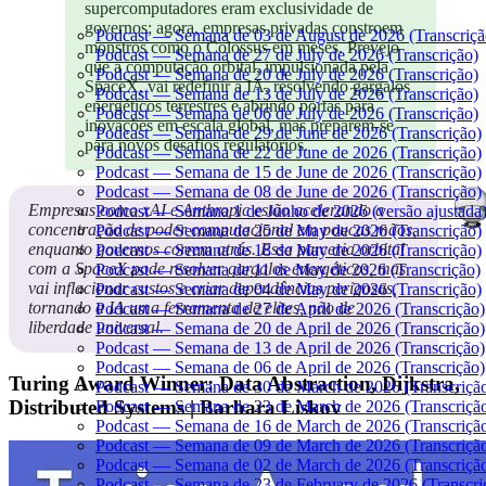
supercomputadores eram exclusividade de
governos; agora, empresas privadas constroem
Podcast — Semana de 03 de August de 2026 (Transcriçã
monstros como o Colossus em meses. Prevejo
Podcast — Semana de 27 de July de 2026 (Transcrição)
que a computação orbital, impulsionada pela
Podcast — Semana de 20 de July de 2026 (Transcrição)
SpaceX, vai redefinir a IA, resolvendo gargalos
Podcast — Semana de 13 de July de 2026 (Transcrição)
energéticos terrestres e abrindo portas para
Podcast — Semana de 06 de July de 2026 (Transcrição)
inovações em escala global, mas preparem-se
Podcast — Semana de 29 de June de 2026 (Transcrição)
para novos desafios regulatórios.
Podcast — Semana de 22 de June de 2026 (Transcrição)
Podcast — Semana de 15 de June de 2026 (Transcrição)
Podcast — Semana de 08 de June de 2026 (Transcrição)
Empresas como xAI e Anthropic estão acelerando a
Podcast — Semana 1 de Junho de 2026 (versão ajustada)
concentração de poder computacional em poucas mãos,
Podcast — Semana de 25 de May de 2026 (Transcrição)
enquanto governos correm atrás. Essa parceria orbital
Podcast — Semana de 18 de May de 2026 (Transcrição)
com a SpaceX pode resolver gargalos energéticos, mas
Podcast — Semana de 11 de May de 2026 (Transcrição)
vai inflacionar custos e criar dependências perigosas,
Podcast — Semana de 04 de May de 2026 (Transcrição)
tornando a IA uma ferramenta de elites, não de
Podcast — Semana de 27 de April de 2026 (Transcrição)
liberdade universal.
Podcast — Semana de 20 de April de 2026 (Transcrição)
Podcast — Semana de 13 de April de 2026 (Transcrição)
Podcast — Semana de 06 de April de 2026 (Transcrição)
Turing Award Winner: Data Abstraction, Dijkstra,
Podcast — Semana de 30 de March de 2026 (Transcriçã
Distributed Systems | Barbara Liskov
Podcast — Semana de 23 de March de 2026 (Transcriçã
Podcast — Semana de 16 de March de 2026 (Transcriçã
Podcast — Semana de 09 de March de 2026 (Transcriçã
Podcast — Semana de 02 de March de 2026 (Transcriçã
Podcast — Semana de 23 de February de 2026 (Transcri