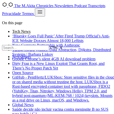
The M.Akita Chronicles
Newsletters
Podcast Transcripts
Privacidade
Termos
On this page
Tech News
‘Bluesky Goes Full Panic’ After Fired Trump Official’s Anti-
ICE Website Doxxes Almost 18,000 Leftists
New Compute Partnership with Anthropic
CTRL K
Turing Award Winner: Data Abstraction, Dijkstra, Distributed
Systems | Barbara Liskov
Newsletters
Google Chrome’s silent 4GB AI download problem
Dirty Frag is a New Linux Exploit That Grants Root, and
There’s No Proper Patch Yet
Open Source
GitHub - PentHertz/LUKSbox: Store sensitive files in the cloud
or on shared media without trusting the host. LUKSbox is a
Rust-based encrypted-container tool with passphrase, FIDO2
(YubiKey, Titan, Nitrokey, Windows Hello), TPM 2.0, and
hybrid post-quantum (ML-KEM-768 / 1024) keyslots. Mounts
as a real drive on Linux, macOS, and Windows.
Global News
Saúde decide não incluir vacina contra meningite B no SUS
para bebês | G1