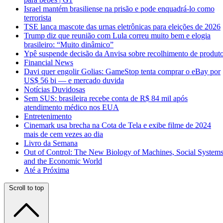
Israel mantém brasiliense na prisão e pode enquadrá-lo como
terrorista
TSE lança mascote das urnas eletrônicas para eleições de 2026
Trump diz que reunião com Lula correu muito bem e elogia
brasileiro: “Muito dinâmico”
Ypê suspende decisão da Anvisa sobre recolhimento de produt
Financial News
Davi quer engolir Golias: GameStop tenta comprar o eBay por
US$ 56 bi — e mercado duvida
Notícias Duvidosas
Sem SUS: brasileira recebe conta de R$ 84 mil após
atendimento médico nos EUA
Entretenimento
Cinemark usa brecha na Cota de Tela e exibe filme de 2024
mais de cem vezes ao dia
Livro da Semana
Out of Control: The New Biology of Machines, Social Systems
and the Economic World
Até a Próxima
Scroll to top