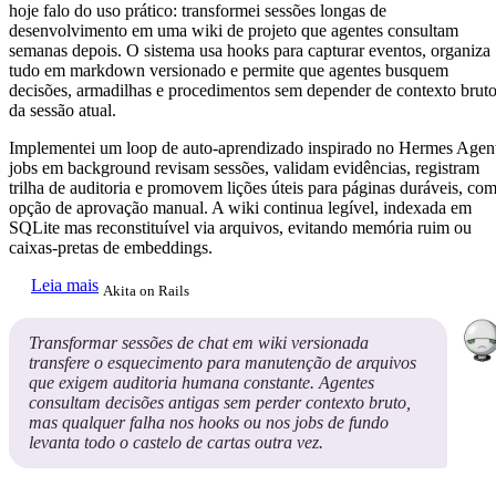
hoje falo do uso prático: transformei sessões longas de
desenvolvimento em uma wiki de projeto que agentes consultam
semanas depois. O sistema usa hooks para capturar eventos, organiza
tudo em markdown versionado e permite que agentes busquem
decisões, armadilhas e procedimentos sem depender de contexto brut
da sessão atual.
Implementei um loop de auto-aprendizado inspirado no Hermes Agen
jobs em background revisam sessões, validam evidências, registram
trilha de auditoria e promovem lições úteis para páginas duráveis, co
opção de aprovação manual. A wiki continua legível, indexada em
SQLite mas reconstituível via arquivos, evitando memória ruim ou
caixas-pretas de embeddings.
Leia mais
Akita on Rails
Transformar sessões de chat em wiki versionada
transfere o esquecimento para manutenção de arquivos
que exigem auditoria humana constante. Agentes
consultam decisões antigas sem perder contexto bruto,
mas qualquer falha nos hooks ou nos jobs de fundo
levanta todo o castelo de cartas outra vez.