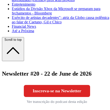
Entretenimento
Estúdios da Divisão Xbox da Microsoft se preparam para
fechamentos - Bloomberg
Exército de artistas decadentes": atriz da Globo causa polêmica
ao falar de Caetano, Gil e Chico
Financial News
Até a Próxima
Scroll to top
Newsletter #20 - 22 de June de 2026
Inscreva-se na Newsletter
Ver transcrição do podcast desta edição