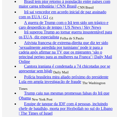
Brasil tem pior retorno à população entre países com
maior carga tributária | CNN Brasil
CNN Brasil
Irã sai vencedor em acordo inicial de paz assinado
com os EUA | G1
G1
A guerra de Trump com o Irã tem sido um trágico e
caro desperdício de tempo | US News | Sky News
Irã superou Trump ao tornar guerra insustentável para
os EUA, diz especialista
Folha de S.Paulo
Ativista francesa de extrema-direita que diz ter sido
‘sexualmente agredida por tunisiano’ pode ir para a
cadeia após afirmar na TV que os migrantes ‘são o
principal perigo para as mulheres na França’ | Daily Mail
Online
Cantora iraniana é condenada a 74 chicotadas por se
apresentar sem hijab
Daily Mail
Polícia brasileira mira aliado próximo do presidente
Lula em ampla investigação de fraude
The Washington
Times
Trump caiu nas mesmas promessas falsas do Irã que
Obama
New York Post
Equipe de tanque da IDF com 4 pessoas, incluindo
chefe de batalhão, morta por Hezbollah no sul do Líbano
| The Times of Israel