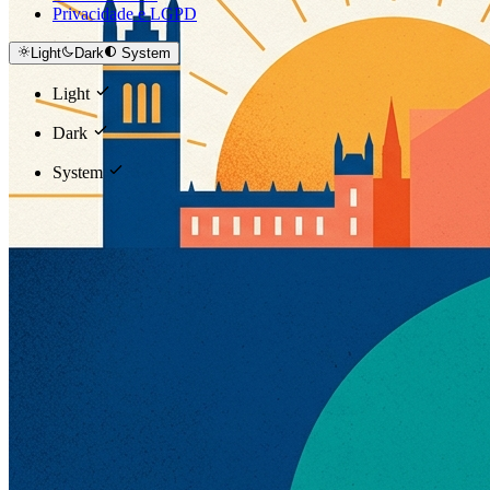
Privacidade e LGPD
Light
Dark
System
Light
Dark
System