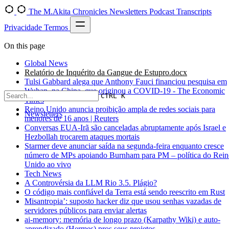
The M.Akita Chronicles
Newsletters
Podcast Transcripts
Privacidade
Termos
On this page
Global News
Relatório de Inquérito da Gangue de Estupro.docx
Tulsi Gabbard alega que Anthony Fauci financiou pesquisa em
Wuhan, na China, que originou a COVID-19 - The Economic
CTRL K
Times
Reino Unido anuncia proibição ampla de redes sociais para
Newsletters
menores de 16 anos | Reuters
Conversas EUA-Irã são canceladas abruptamente após Israel e
Hezbollah trocarem ataques mortais
Starmer deve anunciar saída na segunda-feira enquanto cresce
número de MPs apoiando Burnham para PM – política do Rein
Unido ao vivo
Tech News
A Controvérsia da LLM Rio 3.5. Plágio?
O código mais confiável da Terra está sendo reescrito em Rust
Misantropia’: suposto hacker diz que usou senhas vazadas de
servidores públicos para enviar alertas
ai-memory: memória de longo prazo (Karpathy Wiki) e auto-
aprendizado (Hermes) pros seus projetos