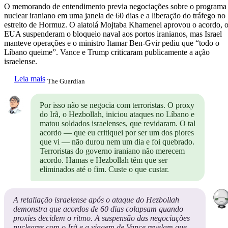
O memorando de entendimento previa negociações sobre o programa
nuclear iraniano em uma janela de 60 dias e a liberação do tráfego no
estreito de Hormuz. O aiatolá Mojtaba Khamenei aprovou o acordo, 
EUA suspenderam o bloqueio naval aos portos iranianos, mas Israel
manteve operações e o ministro Itamar Ben-Gvir pediu que “todo o
Líbano queime”. Vance e Trump criticaram publicamente a ação
israelense.
Leia mais
The Guardian
Por isso não se negocia com terroristas. O proxy
do Irã, o Hezbollah, iniciou ataques no Líbano e
matou soldados israelenses, que revidaram. O tal
acordo — que eu critiquei por ser um dos piores
que vi — não durou nem um dia e foi quebrado.
Terroristas do governo iraniano não merecem
acordo. Hamas e Hezbollah têm que ser
eliminados até o fim. Custe o que custar.
A retaliação israelense após o ataque do Hezbollah
demonstra que acordos de 60 dias colapsam quando
proxies decidem o ritmo. A suspensão das negociações
nucleares com o Irã e a viagem de Vance revelam que