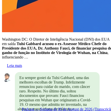
Washington DC: O Diretor de Inteligência Nacional (DNI) dos EUA
em saída
Tulsi Gabbard acusou o ex-Assessor Médico Chefe do
Presidente dos EUA, Dr. Anthony Fauci, de financiar pesquisa d
ganho de função no Instituto de Virologia de Wuhan, na China
,
influenciando …
Leia mais
Eu sempre gostei da Tulsi Gabbard, uma das
melhores escolhas de Trump. Infelizmente
renunciou para cuidar do marido, com câncer
raro. Respeito. No último dia, soltou
documentos que provam: Fauci financiou
pesquisas em Wuhan que originaram a Covid-
19. O mesmo que admitiu ter inventado, na
hora, as regras idiotas de máscara e
Podcast — Semana de 03 de August de 2026 (Transcriçã