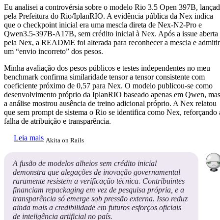
Eu analisei a controvérsia sobre o modelo Rio 3.5 Open 397B, lança
pela Prefeitura do Rio/IplanRIO. A evidência pública da Nex indica
que o checkpoint inicial era uma mescla direta de Nex-N2-Pro e
Qwen3.5-397B-A17B, sem crédito inicial à Nex. Após a issue aberta
pela Nex, a README foi alterada para reconhecer a mescla e admitir
um “envio incorreto” dos pesos.
Minha avaliação dos pesos públicos e testes independentes no meu
benchmark confirma similaridade tensor a tensor consistente com
coeficiente próximo de 0,57 para Nex. O modelo publicou-se como
desenvolvimento próprio da IplanRIO baseado apenas em Qwen, ma
a análise mostrou ausência de treino adicional próprio. A Nex relatou
que sem prompt de sistema o Rio se identifica como Nex, reforçando 
falha de atribuição e transparência.
Leia mais
Akita on Rails
A fusão de modelos alheios sem crédito inicial
demonstra que alegações de inovação governamental
raramente resistem a verificação técnica. Contribuintes
financiam repackaging em vez de pesquisa própria, e a
transparência só emerge sob pressão externa. Isso reduz
ainda mais a credibilidade em futuros esforços oficiais
de inteligência artificial no país.