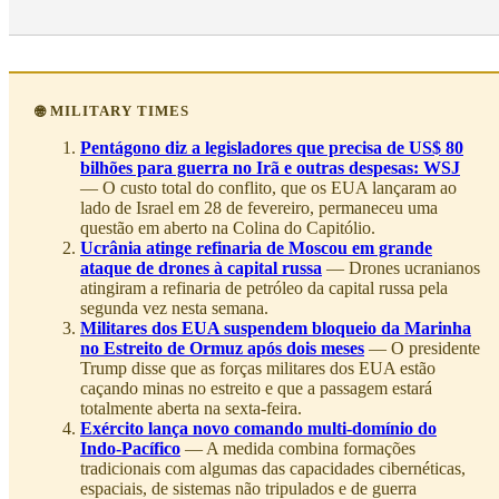
🌐 MILITARY TIMES
Pentágono diz a legisladores que precisa de US$ 80
bilhões para guerra no Irã e outras despesas: WSJ
— O custo total do conflito, que os EUA lançaram ao
lado de Israel em 28 de fevereiro, permaneceu uma
questão em aberto na Colina do Capitólio.
Ucrânia atinge refinaria de Moscou em grande
ataque de drones à capital russa
— Drones ucranianos
atingiram a refinaria de petróleo da capital russa pela
segunda vez nesta semana.
Militares dos EUA suspendem bloqueio da Marinha
no Estreito de Ormuz após dois meses
— O presidente
Trump disse que as forças militares dos EUA estão
caçando minas no estreito e que a passagem estará
totalmente aberta na sexta-feira.
Exército lança novo comando multi-domínio do
Indo-Pacífico
— A medida combina formações
tradicionais com algumas das capacidades cibernéticas,
espaciais, de sistemas não tripulados e de guerra