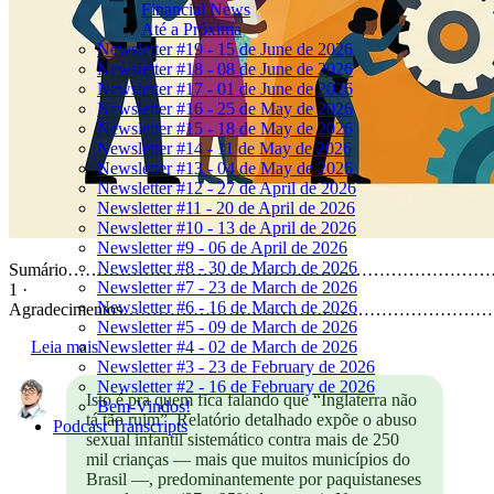
Financial News
Até a Próxima
Newsletter #19 - 15 de June de 2026
Newsletter #18 - 08 de June de 2026
Newsletter #17 - 01 de June de 2026
Newsletter #16 - 25 de May de 2026
Newsletter #15 - 18 de May de 2026
Newsletter #14 - 11 de May de 2026
Newsletter #13 - 04 de May de 2026
Newsletter #12 - 27 de April de 2026
Newsletter #11 - 20 de April de 2026
Newsletter #10 - 13 de April de 2026
Newsletter #9 - 06 de April de 2026
Newsletter #8 - 30 de March de 2026
Sumário……………………………………………………………
Newsletter #7 - 23 de March de 2026
1 ·
Newsletter #6 - 16 de March de 2026
Agradecimentos……………………………………………………
Newsletter #5 - 09 de March de 2026
Leia mais
Newsletter #4 - 02 de March de 2026
Newsletter #3 - 23 de February de 2026
Newsletter #2 - 16 de February de 2026
Isto é pra quem fica falando que “Inglaterra não
Bem-Vindos!
tá tão ruim”. Relatório detalhado expõe o abuso
Podcast Transcripts
sexual infantil sistemático contra mais de 250
mil crianças — mais que muitos municípios do
Brasil —, predominantemente por paquistaneses