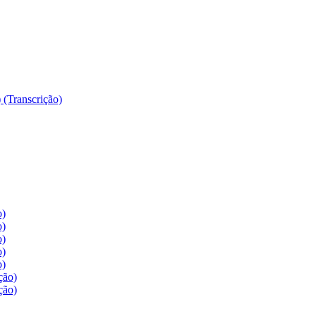
 (Transcrição)
o)
o)
o)
o)
o)
ção)
ção)