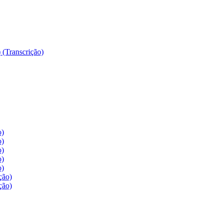
 (Transcrição)
o)
o)
o)
o)
o)
ção)
ção)